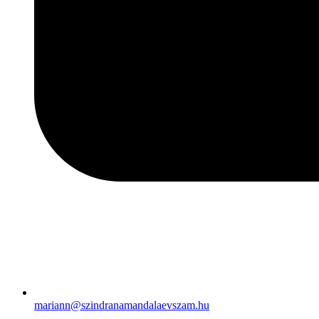
mariann@szindranamandalaevszam.hu