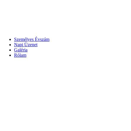
Személyes Évszám
Napi Üzenet
Galéria
Rólam