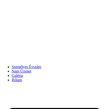
Személyes Évszám
Napi Üzenet
Galéria
Rólam