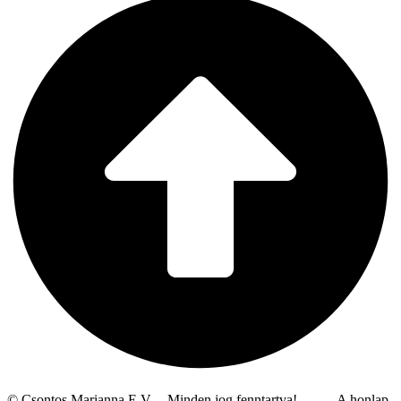
© Csontos Marianna E.V. – Minden jog fenntartva! A honlap