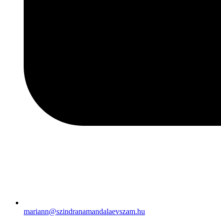
mariann@szindranamandalaevszam.hu