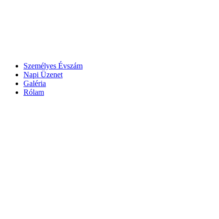
Személyes Évszám
Napi Üzenet
Galéria
Rólam